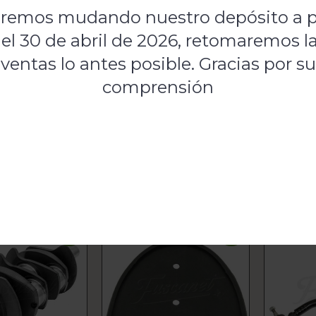
remos mudando nuestro depósito a p
el 30 de abril de 2026, retomaremos l
ón
ventas lo antes posible. Gracias por su
comprensión
apizado de asientos EMPI negro Escarabajo 67 en adelante version st
 butacas delanteras y la trasera
tapizado
,
asientos
,
negro
,
escarabajo
,
67
,
en
,
adelante
,
SLATED
-28%
-29%