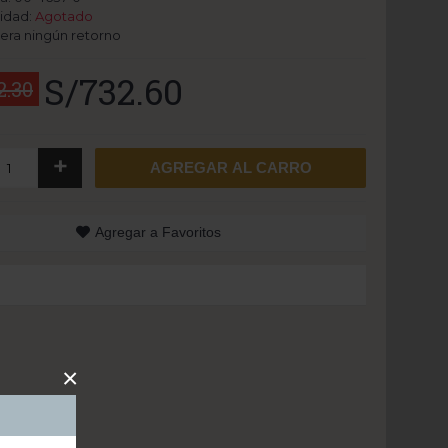
lidad:
Agotado
era ningún retorno
S/732.60
2.30
+
AGREGAR AL CARRO
Agregar a Favoritos
×