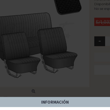
Disponibi
No se esp
S/1,03
-
INFORMACIÓN