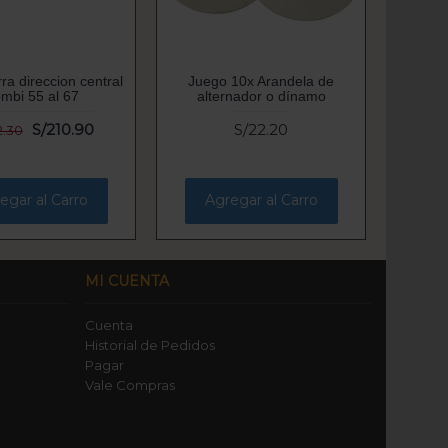
ra direccion central
Juego 10x Arandela de
mbi 55 al 67
alternador o dínamo
S/210.90
S/22.20
2.30
egar al Carro
Agregar al Carro
MI CUENTA
Cuenta
Historial de Pedidos
Pagar
Vale Compras