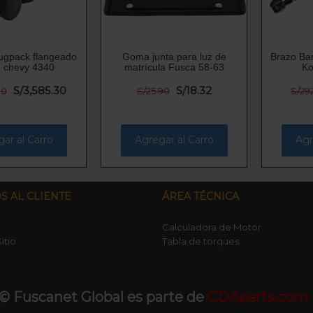
ugpack flangeado
Goma junta para luz de
Brazo Bar
chevy 4340
matrícula Fusca 58-63
Ko
S/3,585.30
S/18.32
00
S/25.90
S/29
ar al Carro
Agregar al Carro
Agr
S AL CLIENTE
ÁREA TÉCNICA
Calculadora de Motor
itio
Tabla de torques
© Fuscanet Global
es parte de
CDAparts.com