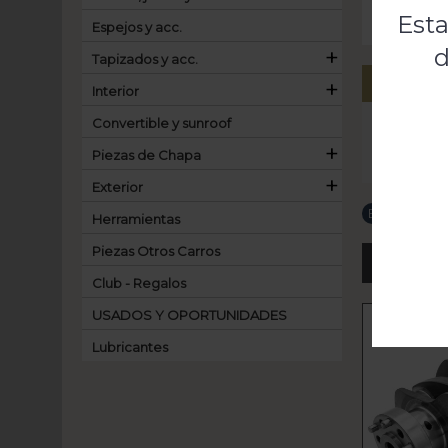
Esta
Espejos y acc.
+
d
Tapizados y acc.
+
Descripci
Interior
Convertible y sunroof
Juego de t
+
Piezas de Chapa
Sirve las 2
+
Exterior
Etiquetas:
Herramientas
Piezas Otros Carros
NOT TRAN
Club - Regalos
USADOS Y OPORTUNIDADES
Lubricantes