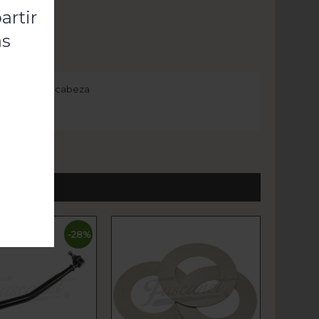
artir
as
d, sin apoya cabeza
empi
-28%