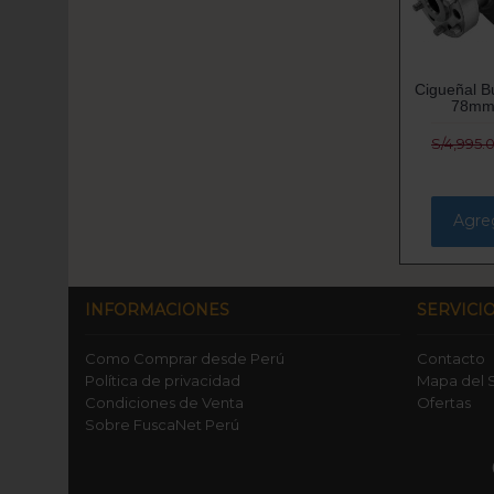
Cigueñal B
78mm 
S/4,995.
Agreg
INFORMACIONES
SERVICIO
Como Comprar desde Perú
Contacto
Política de privacidad
Mapa del S
Condiciones de Venta
Ofertas
Sobre FuscaNet Perú