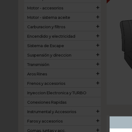
+
Motor - accesorios
+
Motor - sistema aceite
+
Carburacion y filtros
+
Encendido y electricidad
+
Sistema de Escape
+
Suspensión y direccion
+
Transmisión
+
Aros Rines
+
Frenos y accesorios
Inyeccion Electronica y TURBO
Conexiones Rapidas
+
Instrumental y Accesorios
+
Faros y accesorios
+
Gomas, juntas y acc.