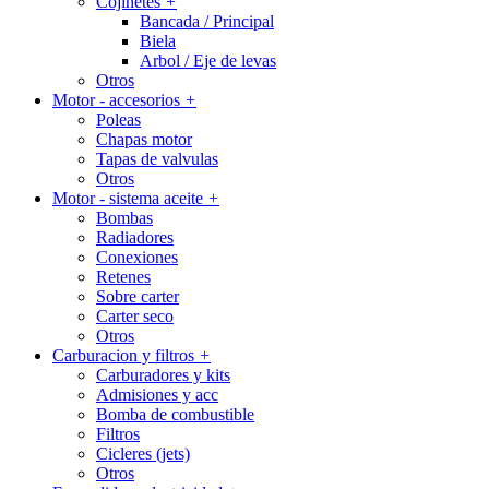
Cojinetes
+
Bancada / Principal
Biela
Arbol / Eje de levas
Otros
Motor - accesorios
+
Poleas
Chapas motor
Tapas de valvulas
Otros
Motor - sistema aceite
+
Bombas
Radiadores
Conexiones
Retenes
Sobre carter
Carter seco
Otros
Carburacion y filtros
+
Carburadores y kits
Admisiones y acc
Bomba de combustible
Filtros
Cicleres (jets)
Otros