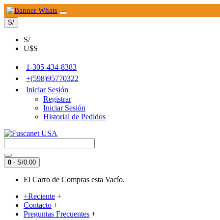
S/
S/
U$S
1-305-434-8383
+(598)95770322
Iniciar Sesión
Registrar
Iniciar Sesión
Historial de Pedidos
0
- S/0.00
El Carro de Compras esta Vacío.
+Reciente
+
Contacto
+
Preguntas Frecuentes
+