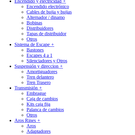
Encendido y electricidad
+
Encendido electrónico
Cables de bujia y bujias
Alternador / dinamo
Bobinas
Distribuidores
Tapas de distribuidor
Otros
Sistema de Escape
+
Bastones
Escapes 4 a 1
Silenciadores y Otros
Suspensión y direccion
+
Amortiguadores
Tren delantero
Tren Trasero
Transmisión
+
Embrague
Caja de cambios
Kits caja fija
Palanca de cambios
Otros
Aros Rines
+
Aros
Adaptadores