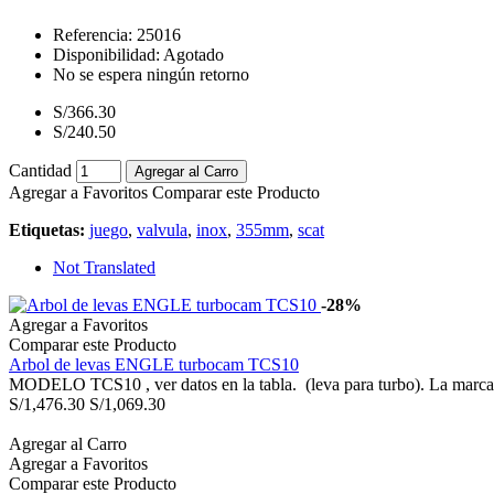
Referencia:
25016
Disponibilidad:
Agotado
No se espera ningún retorno
S/366.30
S/240.50
Cantidad
Agregar al Carro
Agregar a Favoritos
Comparar este Producto
Etiquetas:
juego
,
valvula
,
inox
,
355mm
,
scat
Not Translated
-28%
Agregar a Favoritos
Comparar este Producto
Arbol de levas ENGLE turbocam TCS10
MODELO TCS10 , ver datos en la tabla. (leva para turbo). La marca 
S/1,476.30
S/1,069.30
Agregar al Carro
Agregar a Favoritos
Comparar este Producto