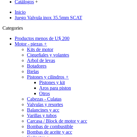
Catálogos
+
Inicio
Juego Valvula inox 35.5mm SCAT
Categories
Productos menos de U$ 200
Motor - piezas
+
Kits de motor
Cigueñales y volantes
Arbol de levas
Botadores
Bielas
Pistones y cilindros
+
Pistones y kit
Aros para piston
Otros
Cabezas - Culatas
Valvulas y resortes
Balancines y acc
Varillas y tubos
Carcasa / Block de motor y acc
Bombas de combustible
Bombas de aceite y acc