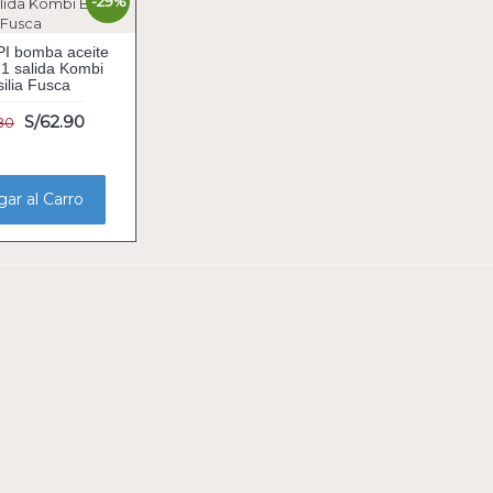
-29%
I bomba aceite
 1 salida Kombi
ilia Fusca
S/62.90
80
ar al Carro