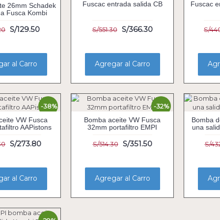
Fuscac entrada salida CB
Fuscac e
te 26mm Schadek
da Fusca Kombi
S/129.50
S/366.30
20
S/551.30
S/44
ar al Carro
Agregar al Carro
Agr
-38%
-32%
ceite VW Fusca
Bomba aceite VW Fusca
Bomba d
filtro AAPistons
32mm portafiltro EMPI
una sali
S/273.80
S/351.50
30
S/514.30
S/43
ar al Carro
Agregar al Carro
Agr