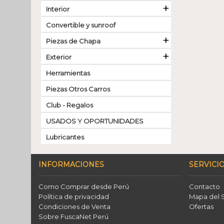
+
Interior
Convertible y sunroof
+
Piezas de Chapa
+
Exterior
Herramientas
Piezas Otros Carros
Club - Regalos
USADOS Y OPORTUNIDADES
Lubricantes
INFORMACIONES
SERVICIO
Como Comprar desde Perú
Contacto
Política de privacidad
Mapa del S
Condiciones de Venta
Ofertas
Sobre FuscaNet Perú