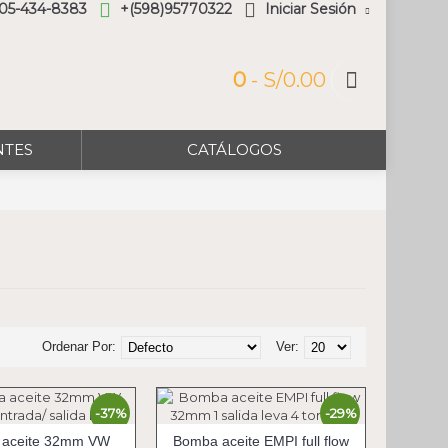
305-434-8383
+(598)95770322
Iniciar Sesión
0
- S/0.00
NTES
CATÁLOGOS
Ordenar Por:
Ver:
-37%
-29%
aceite 32mm VW
Bomba aceite EMPI full flow