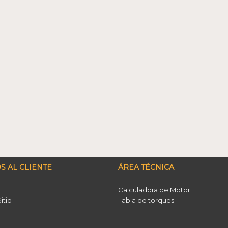
S AL CLIENTE
ÁREA TÉCNICA
Calculadora de Motor
itio
Tabla de torques