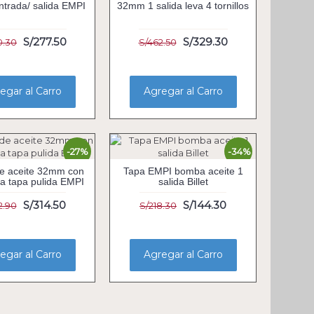
ntrada/ salida EMPI
32mm 1 salida leva 4 tornillos
S/277.50
S/329.30
0.30
S/462.50
egar al Carro
Agregar al Carro
-27%
-34%
e aceite 32mm con
Tapa EMPI bomba aceite 1
da tapa pulida EMPI
salida Billet
S/314.50
S/144.30
2.90
S/218.30
egar al Carro
Agregar al Carro