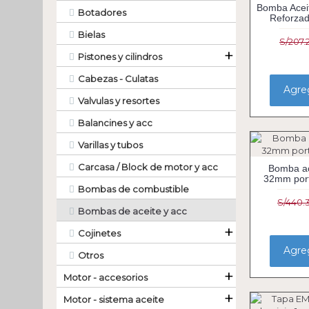
Bomba Acei
Botadores
Reforza
Bielas
S/207.
+
Pistones y cilindros
Cabezas - Culatas
Agreg
Valvulas y resortes
Balancines y acc
Varillas y tubos
Carcasa / Block de motor y acc
Bomba a
32mm porta
Bombas de combustible
S/440.
Bombas de aceite y acc
+
Cojinetes
Agreg
Otros
+
Motor - accesorios
+
Motor - sistema aceite