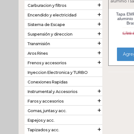
+
Carburacion y filtros
+
Tapa EMP
Encendido y electricidad
aluminio
+
Bras
Sistema de Escape
+
S/88.
Suspensión y direccion
+
Transmisión
+
Aros Rines
Agreg
+
Frenos y accesorios
Inyeccion Electronica y TURBO
Conexiones Rapidas
+
Instrumental y Accesorios
+
Faros y accesorios
+
Gomas, juntas y acc.
Espejos y acc.
+
Tapizados y acc.