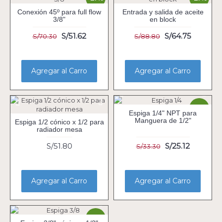
Conexión 45º para full flow
Entrada y salida de aceite
3/8"
en block
S/51.62
S/64.75
S/70.30
S/88.80
Agregar al Carro
Agregar al Carro
-25%
Espiga 1/4" NPT para
Manguera de 1/2"
Espiga 1/2 cónico x 1/2 para
radiador mesa
S/51.80
S/25.12
S/33.30
Agregar al Carro
Agregar al Carro
-30%