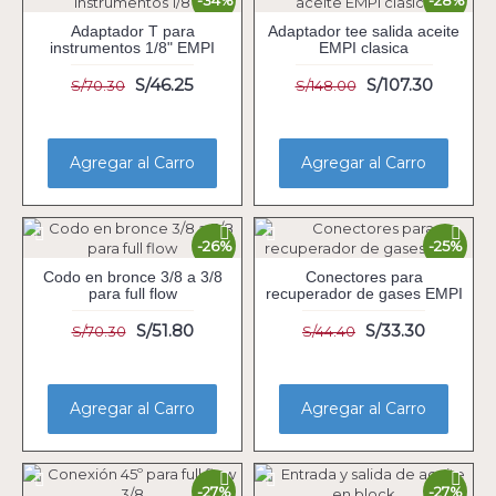
-34%
-28%
Adaptador T para
Adaptador tee salida aceite
instrumentos 1/8" EMPI
EMPI clasica
S/46.25
S/107.30
S/70.30
S/148.00
Agregar al Carro
Agregar al Carro
-26%
-25%
Codo en bronce 3/8 a 3/8
Conectores para
para full flow
recuperador de gases EMPI
S/51.80
S/33.30
S/70.30
S/44.40
Agregar al Carro
Agregar al Carro
-27%
-27%