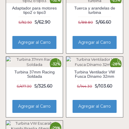
-32%
-25%
Adaptador para motores
Tuerca y arandelas de
tipo2 o tipo3
turbina
S/62.90
S/66.60
S/92.50
S/88.80
Agregar al Carro
Agregar al Carro
-32%
-28%
Turbina 37mm Racing
Turbina Ventilador VW
Soldada
Fusca Dínamo 32mm
S/325.60
S/103.60
S/477.30
S/144.30
Agregar al Carro
Agregar al Carro
-29%