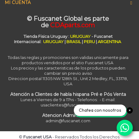
MI CUENTA
© Fuscanet Global
es parte
de
CDAparts.com
Tienda Fisica Uruguay :
URUGUAY
- Fuscanet
Internacional:
URUGUAY
|
BRASIL
|
PERU
|
ARGENTINA
Todas las reglas y promociones son validas unicamente para
productos vendidos por el sitio Fuscanet USA
Los precios y las caracteristicas de los productos pueden
cambiar sin previo aviso
Direccion postal 11305 NW 128th St., Unit 2 Medley, FL, 33178,
USA
Atención a Clientes de habla hispana Pré e Pós Venta
Lunes a Viernes de 9 a 17hs - Telefonos: - E-mail:
usaclientes@fuscanet.com
Chatea con nosotros
Atencion Administrativa
admin@fuscanet.com
©
Fuscanet USA
- Reservados Todos los Derechos.