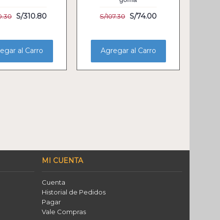
S/310.80
S/74.00
0.30
S/107.30
egar al Carro
Agregar al Carro
MI CUENTA
Cuenta
Historial de Pedidos
Pagar
Vale Compras