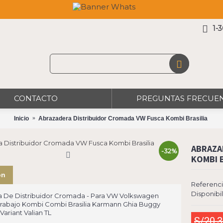
1-
CONTACTO
PREGUNTAS FRECUE
Inicio
Abrazadera Distribuidor Cromada VW Fusca Kombi Brasilia
ABRAZA
-32%
KOMBI B
ón
Referenci
Disponibi
 De Distribuidor Cromada - Para VW Volkswagen
rabajo Kombi Combi Brasilia Karmann Ghia Buggy
ariant Valian TL
S/20.