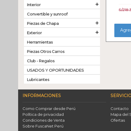
+
Interior
S/218.
Convertible y sunroof
+
Piezas de Chapa
Agreg
+
Exterior
Herramientas
Piezas Otros Carros
Club - Regalos
USADOS Y OPORTUNIDADES
Lubricantes
INFORMACIONES
SERVICIO
Como Comprar desde Perú
Contacto
Política de privacidad
Mapa del S
Condiciones de Venta
Ofertas
Sobre FuscaNet Perú