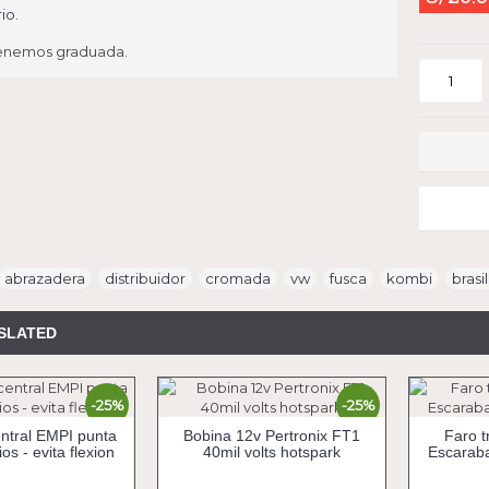
io.
enemos graduada.
abrazadera
,
distribuidor
,
cromada
,
vw
,
fusca
,
kombi
,
brasil
SLATED
-25%
-25%
ntral EMPI punta
Bobina 12v Pertronix FT1
Faro 
os - evita flexion
40mil volts hotspark
Escaraba