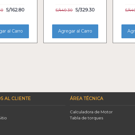
S/162.80
S/329.30
30
S/440.30
S/44
ar al Carro
Agregar al Carro
Agr
S AL CLIENTE
ÁREA TÉCNICA
Calculadora de Motor
itio
Tabla de torques