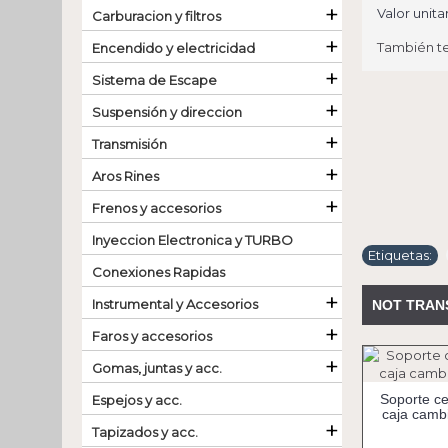
+
Valor unitar
Carburacion y filtros
+
También t
Encendido y electricidad
+
Sistema de Escape
+
Suspensión y direccion
+
Transmisión
+
Aros Rines
+
Frenos y accesorios
Inyeccion Electronica y TURBO
Etiquetas:
Conexiones Rapidas
+
Instrumental y Accesorios
NOT TRAN
+
Faros y accesorios
+
Gomas, juntas y acc.
Soporte ce
Espejos y acc.
caja cambi
+
Tapizados y acc.