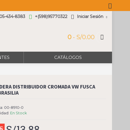
305-434-8383
+(598)95770322
Iniciar Sesión
0
- S/0.00
NTES
CATÁLOGOS
DERA DISTRIBUIDOR CROMADA VW FUSCA
RASILIA
a:
00-8910-0
lidad:
En Stock
S/13.88
35