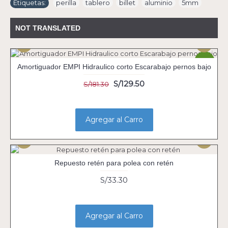
Etiquetas:
perilla
,
tablero
,
billet
,
aluminio
,
5mm
NOT TRANSLATED
-29%
Amortiguador EMPI Hidraulico corto Escarabajo pernos bajo
S/129.50
S/181.30
Agregar al Carro
Repuesto retén para polea con retén
S/33.30
Agregar al Carro